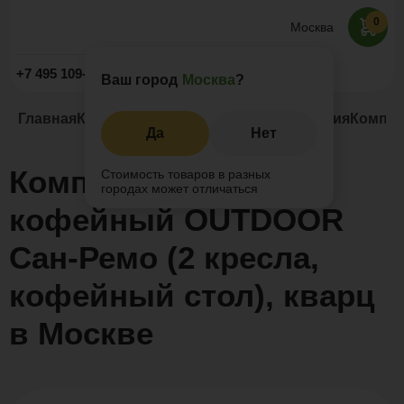
0
Москва
Заказать звонок
+7 495 109-52-09
Ваш город
Москва
?
Главная
Каталог
Уличная мебель из алюминия
Компле
Да
Нет
Комплект мебели
Стоимость товаров в разных
городах может отличаться
кофейный OUTDOOR
Сан-Ремо (2 кресла,
кофейный стол), кварц
в Москве