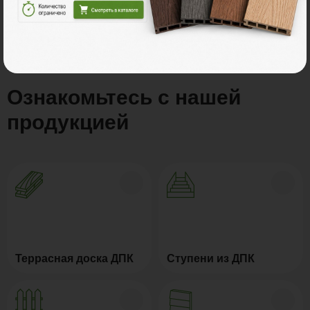
Все акции
Ознакомьтесь с нашей
продукцией
Террасная доска ДПК
Ступени из ДПК