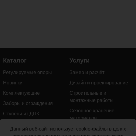
с
максимальным
комфортом.
Специальная
ткань
обивки
не
впитывает
Каталог
Услуги
влагу,
быстро
Регулируемые опоры
Замер и расчёт
сохнет
и
Новинки
Дизайн и проектирование
легко
Комплектующие
Строительные и
очищается
монтажные работы
Заборы и ограждения
от
Сезонное хранение
загрязнений.
Ступени из ДПК
материалов
Столик
из
Натуральное дерево
алюминия
Гарантийное обслуживание
Данный веб-сайт использует cookie-файлы в целях
Керамогранит