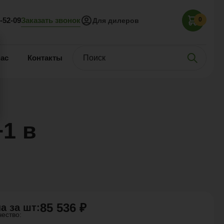
Заказать звонок
5-52-09
0
Для дилеров
нас
Контакты
1 в
85 536 ₽
а за
шт
:
чество: