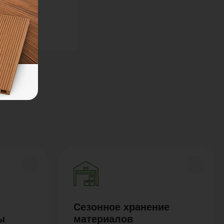
Сезонное хранение
ы
материалов