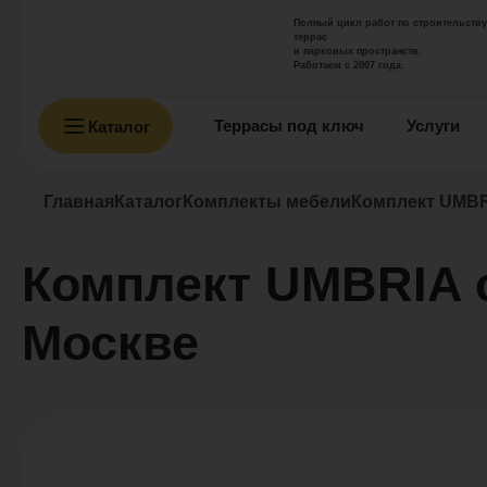
Полный цикл работ по строительству
террас
и парковых пространств.
Работаем с 2007 года.
Террасы под ключ
Услуги
Каталог
Главная
Каталог
Комплекты мебели
Комплект UMBR
Комплект UMBRIA с
Москве