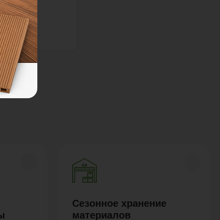
Сезонное хранение
ы
материалов