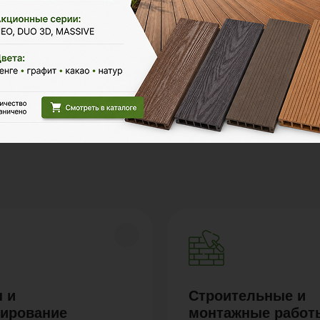
Polywood на карте Москвы — Яндекс Карты
 и
Строительные и
тирование
монтажные работ