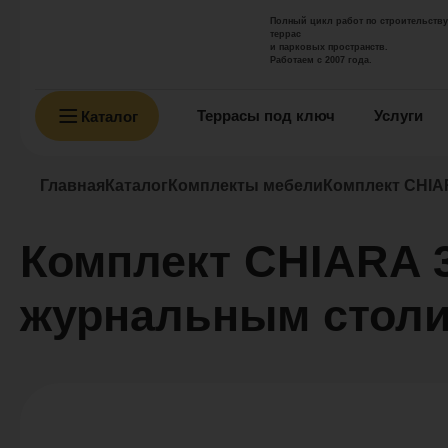
Полный цикл работ по строительству
террас
и парковых пространств.
Работаем с 2007 года.
Террасы под ключ
Услуги
Каталог
Главная
Каталог
Комплекты мебели
Комплект CHIA
Комплект CHIARA 
журнальным столи