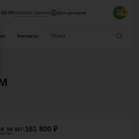
Заказать звонок
5-52-09
0
Для дилеров
нас
Контакты
м
161 800 ₽
а за
шт
:
чество: