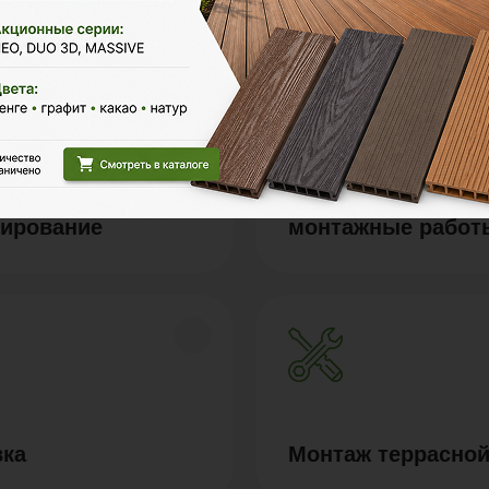
 и
Строительные и
тирование
монтажные работ
вка
Монтаж террасной