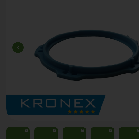
?
?
?
?