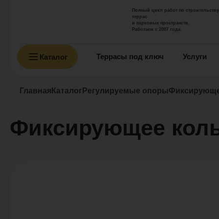
Полный цикл работ по строительству
террас
и парковых пространств.
Работаем с 2007 года.
Террасы под ключ
Услуги
Каталог
Главная
Каталог
Регулируемые опоры
Фиксирующе
Фиксирующее кол