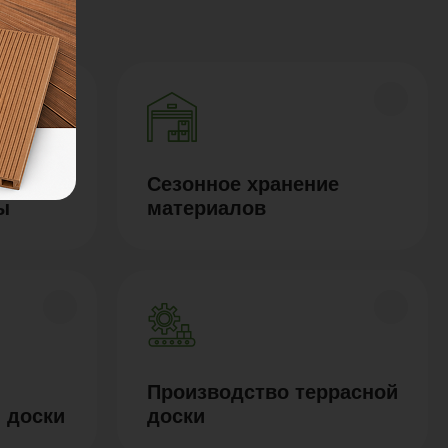
Сезонное хранение
ы
материалов
Производство террасной
 доски
доски