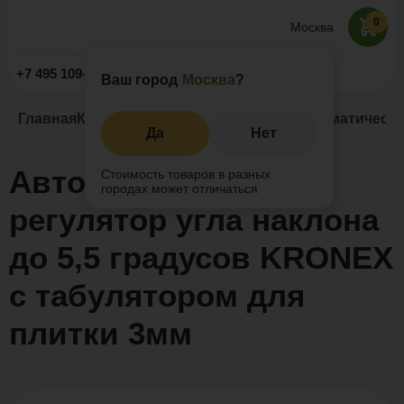
0
Москва
Заказать звонок
+7 495 109-52-09
Ваш город
Москва
?
Главная
Каталог
Регулируемые опоры
Автоматически
Да
Нет
Автоматический
Стоимость товаров в разных
городах может отличаться
регулятор угла наклона
до 5,5 градусов KRONEX
с табулятором для
плитки 3мм