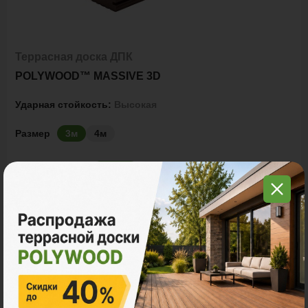
Террасная доска ДПК
POLYWOOD™ MASSIVE 3D
Ударная стойкость:
Высокая
Размер
3м
4м
2
Ед. измерения
пог. м.
м
шт
930 ₽
Цена за
пог. м.:
2
пог. м.
или
0.47
м
Итого заказ
3 пог. м.:
2790 ₽
В корзину
Рассчитать