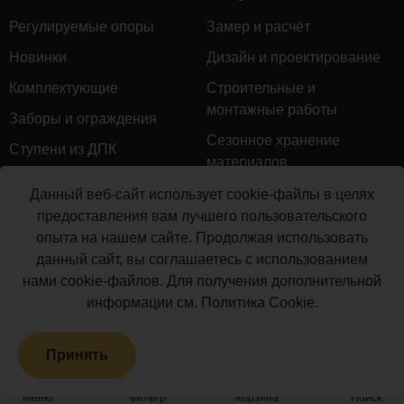
Регулируемые опоры
Замер и расчёт
Новинки
Дизайн и проектирование
Комплектующие
Строительные и
монтажные работы
Заборы и ограждения
Сезонное хранение
Ступени из ДПК
материалов
Натуральное дерево
Гарантийное обслуживание
Данный веб-сайт использует cookie-файлы в целях
Керамогранит
предоставления вам лучшего пользовательского
Доставка
опыта на нашем сайте. Продолжая использовать
Мебель для террас
Монтаж террасной доски
данный сайт, вы соглашаетесь с использованием
Маркизы и перголы
нами cookie-файлов. Для получения дополнительной
Производство террасной
Сайдинг ДПК
информации см.
Политика Cookie
.
доски
Распродажа
Принять
Террасная доска ДПК
Грядки из ДПК
Меню
Фильтр
Корзина
Поиск