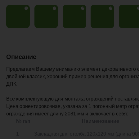
?
?
?
?
Описание
Предлагаем Вашему вниманию элемент декоративног
двойной классик, хороший пример решения для организ
ДПК.
Все комплектующую для монтажа ограждений поставляю
Цена ориентировочная, указана за 1 погонный метр огр
ограждения имеет длину 2081 мм и включает в себя:
№ п/п
Наименование
1
Закладная для столба 120х120 мм (длина 90