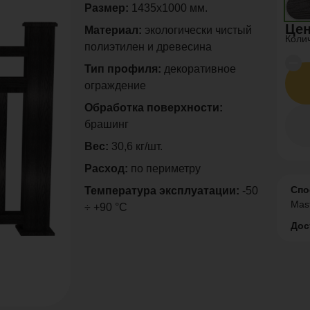
Размер:
1435х1000 мм.
Цен
Материал:
экологически чистый
Коли
полиэтилен и древесина
Тип профиля:
декоративное
ограждение
Обработка поверхности:
брашинг
Вес:
30,6 кг/шт.
Расход:
по периметру
Спо
Температура эксплуатации:
-50
Mas
÷ +90 °C
Дос