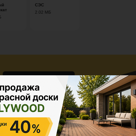
ый
СЭС
кат
2.02 МБ
Б
Скидки до 20%
на материалы из ДПК при
заказе проекта
под ключ