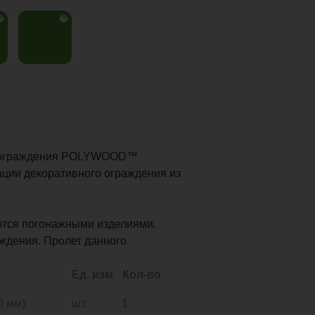
?
?
о ограждения POLYWOOD™
ации декоративного ограждения из
тся погонажными изделиями.
аждения. Пролет данного
Ед. изм
Кол-во
0 мм)
шт.
1