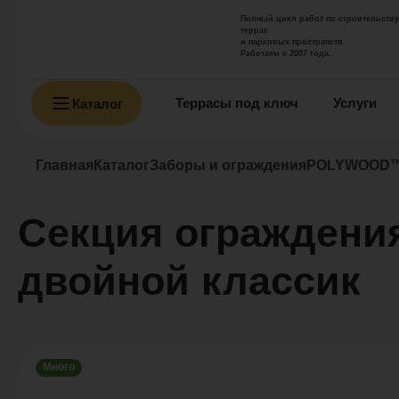
Полный цикл работ по строительству
террас
и парковых пространств.
Работаем с 2007 года.
Террасы под ключ
Услуги
Каталог
Главная
Каталог
Заборы и ограждения
POLYWOOD™ 
Секция огражден
двойной классик
Много