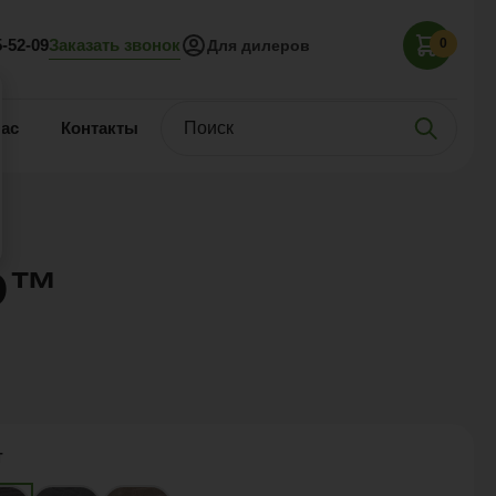
Заказать звонок
5-52-09
0
Для дилеров
нас
Контакты
D™
т