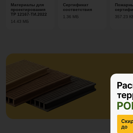
Материалы для
Сертификат
Пожарн
проектирования
соответствия
сертифи
ТР 12167-ТИ.2022
1.36 МБ
357.23 К
14.43 МБ