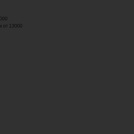
9000
м от 13000