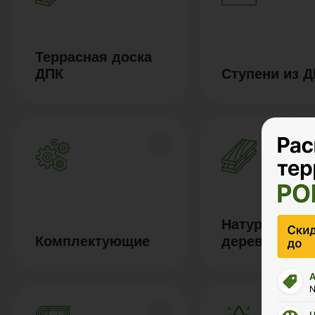
Террасная доска
ДПК
Ступени из 
Натуральное
Комплектующие
дерево