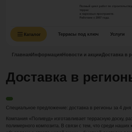
Полный цикл работ по строительству
террас
и парковых пространств.
Работаем с 2007 года.
Террасы под ключ
Услуги
Каталог
Главная
Информация
Новости и акции
Доставка в р
Доставка в регион
Специальное предложение: доставка в регионы за 4 дня
Компания «Поливуд» изготавливает террасную доску, ра
полимерного композита. В связи с тем, что среди наших 