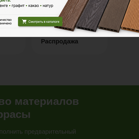
Распродажа
тво материалов
еррасы
полнить предварительный