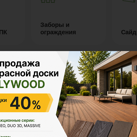
Заборы и
ДПК
ограждения
Сайд
Маркизы и
перголы
Гряд