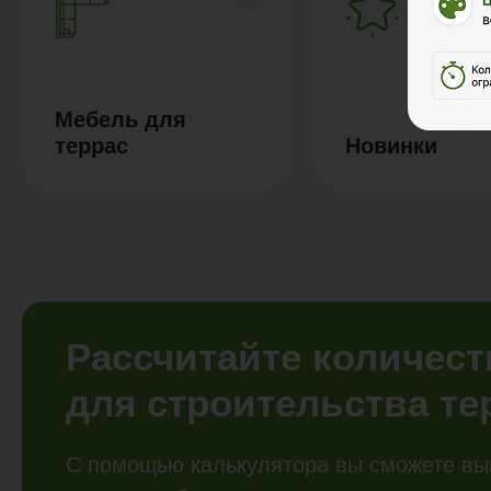
Мебель для
террас
Новинки
Рассчитайте количес
для строительства т
С помощью калькулятора вы сможете вы