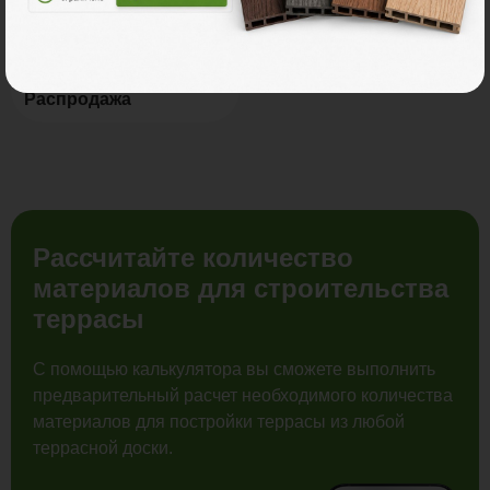
Распродажа
Рассчитайте количество
материалов для строительства
террасы
С помощью калькулятора вы сможете выполнить
предварительный расчет необходимого количества
материалов для постройки террасы из любой
террасной доски.