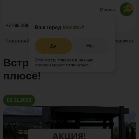
0
Москва
Заказать звонок
+7 495 109-52-09
Ваш город
Москва
?
Главная
Информация
Новости и акции
Встречаем зим
Да
Нет
Встречаем зиму в
Стоимость товаров в разных
городах может отличаться
плюсе!
02.11.2023