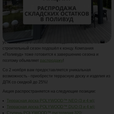
На большей части нашей огромной страны уже
установились стабильные холода. А это значит, что
строительный сезон подошёл к концу. Компания
«Поливуд» тоже готовится к завершению сезона и
поэтому объявляет
распродажу
!
Со 2 ноября вам предоставляется уникальная
возможность - приобрести террасную доску и изделия из
ДПК со скидкой до 25%!
Акция распространяется на следующие позиции:
Террасная доска POLYWOOD™ NEO (3 и 4 м)
;
Террасная доска POLYWOOD™ DUO (3 и 4 м)
;
Ступень POLYWOOD™ пустотелая 320
;