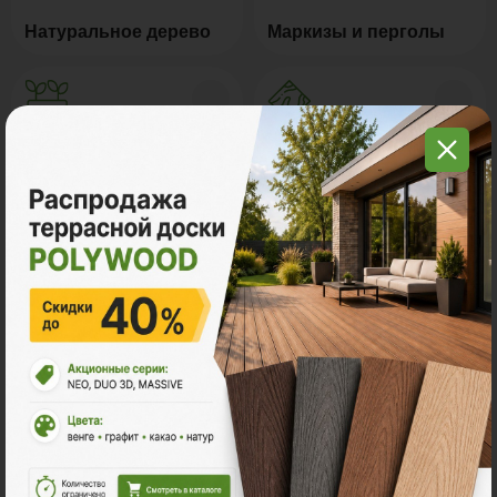
Натуральное дерево
Маркизы и перголы
Грядки из ДПК
Керамогранит
Мебель для террас
Новинки