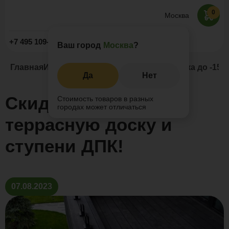
0
Москва
Заказать звонок
+7 495 109-52-09
Ваш город
Москва
?
Главная
Информация
Новости и акции
Скидка до -15%
Да
Нет
Скидка до -15% на
Стоимость товаров в разных
городах может отличаться
террасную доску и
ступени ДПК!
07.08.2023