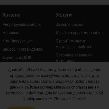
Каталог
Услуги
Регулируемые опоры
Замер и расчёт
Новинки
Дизайн и проектирование
Комплектующие
Строительные и
монтажные работы
Заборы и ограждения
Сезонное хранение
Ступени из ДПК
материалов
Натуральное дерево
Гарантийное обслуживание
Данный веб-сайт использует cookie-файлы в целях
Керамогранит
предоставления вам лучшего пользовательского
Доставка
опыта на нашем сайте. Продолжая использовать
Мебель для террас
Монтаж террасной доски
данный сайт, вы соглашаетесь с использованием
Маркизы и перголы
нами cookie-файлов. Для получения дополнительной
Производство террасной
Сайдинг ДПК
информации см.
Политика Cookie
.
доски
Распродажа