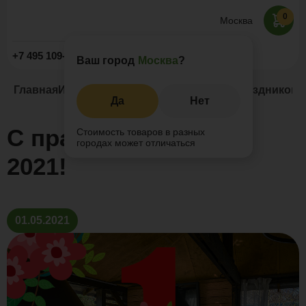
0
Москва
Заказать звонок
+7 495 109-52-09
Ваш город
Москва
?
Главная
Информация
Новости и акции
С праздником 1
Да
Нет
С праздником 1 мая
Стоимость товаров в разных
городах может отличаться
2021!
01.05.2021