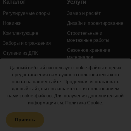
Каталог
Услуги
Регулируемые опоры
Замер и расчёт
Новинки
Дизайн и проектирование
Комплектующие
Строительные и
монтажные работы
Заборы и ограждения
Сезонное хранение
Ступени из ДПК
материалов
Натуральное дерево
Гарантийное обслуживание
Данный веб-сайт использует cookie-файлы в целях
Керамогранит
предоставления вам лучшего пользовательского
Доставка
опыта на нашем сайте. Продолжая использовать
Мебель для террас
Монтаж террасной доски
данный сайт, вы соглашаетесь с использованием
Маркизы и перголы
нами cookie-файлов. Для получения дополнительной
Производство террасной
Сайдинг ДПК
информации см.
Политика Cookie
.
доски
Распродажа
Принять
Террасная доска ДПК