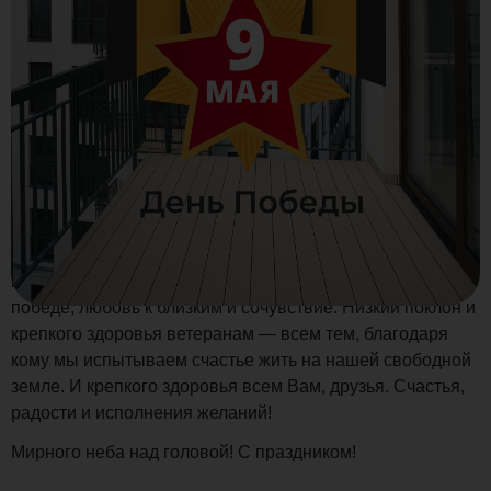
С Девятым мая, с Днем Великой Победы! Каждый
сотрудник компании Polywood рад поздравить Вас с этим
важным, трогательным и сердечным праздником — днем
великой радости, днем славы победителей!
Много лет прошло с тех пор, как наши предки сумели
победить в той страшной войне, но мы продолжаем
ценить их мужество и героизм, верность долгу и волю к
победе, любовь к близким и сочувствие. Низкий поклон и
крепкого здоровья ветеранам — всем тем, благодаря
кому мы испытываем счастье жить на нашей свободной
земле. И крепкого здоровья всем Вам, друзья. Счастья,
радости и исполнения желаний!
Мирного неба над головой! С праздником!