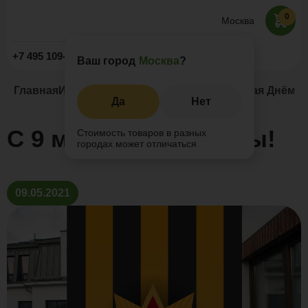
0
Москва
Заказать звонок
+7 495 109-52-09
Ваш город
Москва
?
Главная
Информация
Новости и акции
С 9 мая Днём 
Да
Нет
С 9 мая Днём Победы!
Стоимость товаров в разных
городах может отличаться
09.05.2021