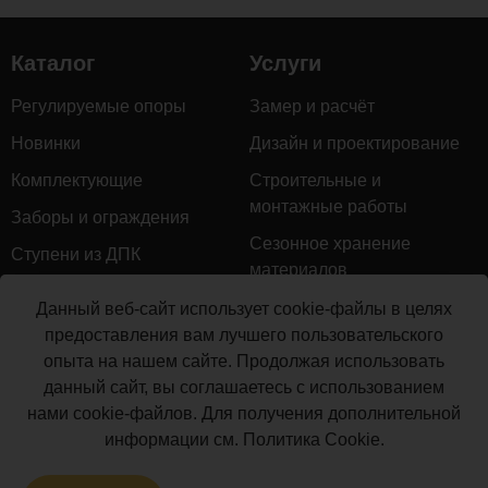
Каталог
Услуги
Регулируемые опоры
Замер и расчёт
Новинки
Дизайн и проектирование
Комплектующие
Строительные и
монтажные работы
Заборы и ограждения
Сезонное хранение
Ступени из ДПК
материалов
Натуральное дерево
Гарантийное обслуживание
Данный веб-сайт использует cookie-файлы в целях
Керамогранит
предоставления вам лучшего пользовательского
Доставка
опыта на нашем сайте. Продолжая использовать
Мебель для террас
Монтаж террасной доски
данный сайт, вы соглашаетесь с использованием
Маркизы и перголы
нами cookie-файлов. Для получения дополнительной
Производство террасной
Сайдинг ДПК
информации см.
Политика Cookie
.
доски
Распродажа