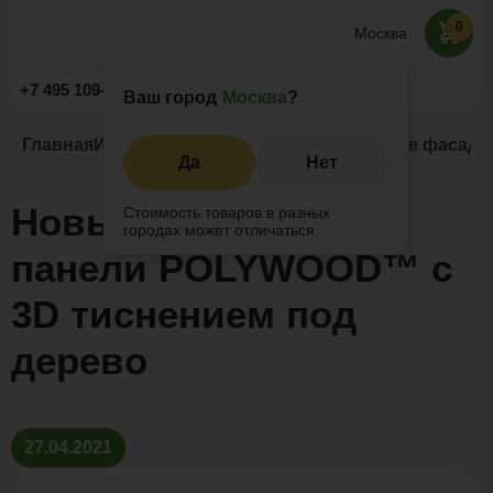
0
Москва
Заказать звонок
+7 495 109-52-09
Ваш город
Москва
?
Главная
Информация
Новости и акции
Новые фасадн
Да
Нет
Новые фасадные
Стоимость товаров в разных
городах может отличаться
панели POLYWOOD™ с
3D тиснением под
дерево
27.04.2021