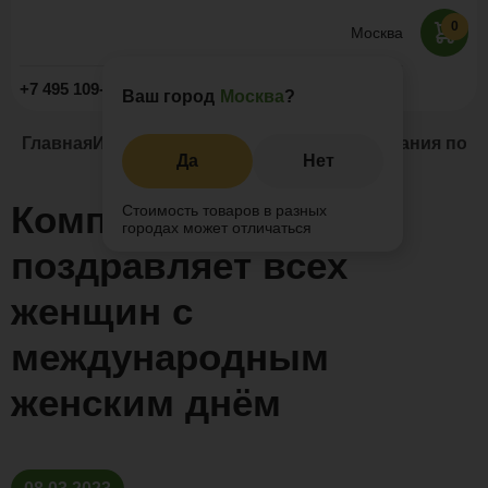
0
Москва
Заказать звонок
+7 495 109-52-09
Ваш город
Москва
?
Главная
Информация
Новости и акции
Компания поли
Да
Нет
Компания поливуд
Стоимость товаров в разных
городах может отличаться
поздравляет всех
женщин с
международным
женским днём