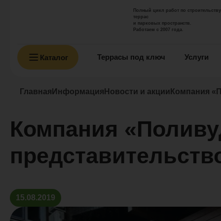
Полный цикл работ по строительству
террас
и парковых пространств.
Работаем с 2007 года.
Террасы под ключ
Услуги
Каталог
Главная
Информация
Новости и акции
Компания «П
Компания «Поливу
представительств
15.08.2019