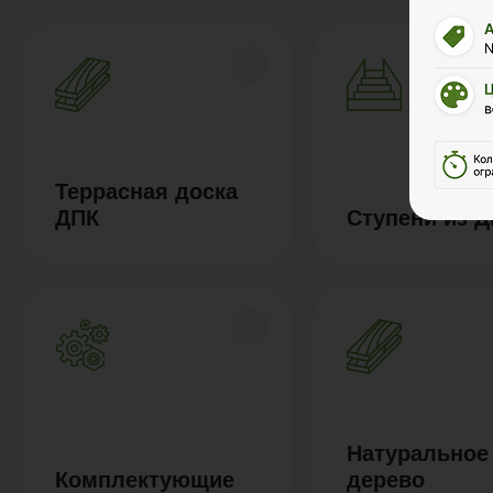
Террасная доска
ДПК
Ступени из 
Натуральное
Комплектующие
дерево