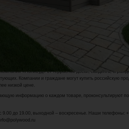
ф. 301. Это уже второе по счету представительство компани
Екатеринбурге, успешно функционирует, предлагая юридич
ы из древесно-полимерного композита.
компании «Поливуд» от террасной доски, сайдинга, огражд
ктующих. Компании и граждане могут купить российскую пр
лее низкой цене.
ающую информацию о каждом товаре, проконсультируют п
 9.00 до 19.00, выходной – воскресенье. Наши телефоны: +7
urfo@polywood.ru