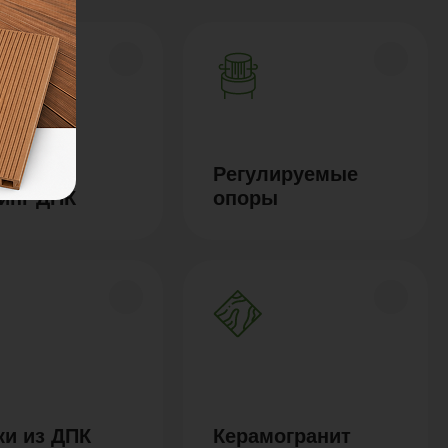
Регулируемые
инг ДПК
опоры
ки из ДПК
Керамогранит