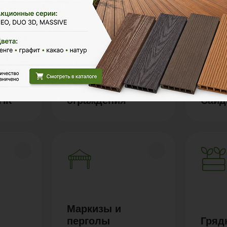
Заборы и
ДПК
ограждения
Сайд
Маркизы и
перголы
Гряд