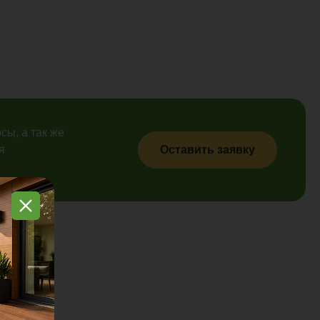
сы, а так же
я
Оставить заявку