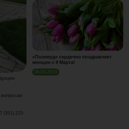
и «Поливуд»
еским лицам
«Поливуд» сердечно поздравляет
женщин с 8 Марта!
ений и
06.03.2019
одукцию
о вопросам
 (351) 225-