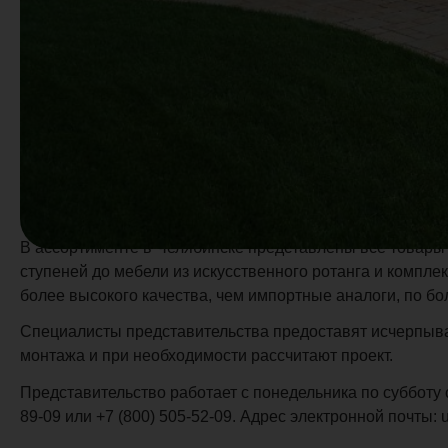
Офис и шоу-рум располагаются на ул. Цинковой, д. 1, о
в Уральском федеральном округе. Первое, созданное в 
и населению региона современные отделочные материал
В ассортименте в Челябинске представлены все товары 
ступеней до мебели из искусственного ротанга и компле
более высокого качества, чем импортные аналоги, по бо
Специалисты представительства предоставят исчерпыв
монтажа и при необходимости рассчитают проект.
Представительство работает с понедельника по субботу с
89-09 или +7 (800) 505-52-09. Адрес электронной почты: 