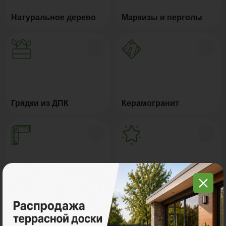
Натуральное дерево
Маркизы и перголы
Грядки из ДПК
Керамогранит
Мебель для террас
Новинки