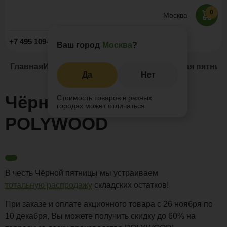
0
Москва
Заказать звонок
+7 495 109-52-09
Ваш город
Москва
?
Главная
Информация
Новости и акции
Чёрная пятни
Да
Нет
Чёрная пятница в
Стоимость товаров в разных
городах может отличаться
POLYWOOD
В честь Чёрной пятницы мы устраиваем
тотальную распродажу
складских остатков!
При заказе и оплате акционного товара с 26 ноября по
10 декабря, Вы можете получить скидку до 60% на