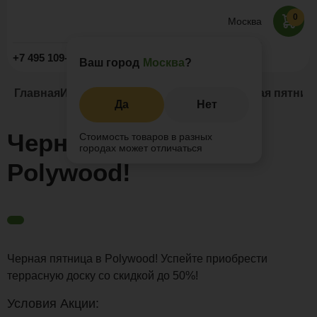
0
Москва
Заказать звонок
+7 495 109-52-09
Ваш город
Москва
?
Главная
Информация
Новости и акции
Черная пятница
Да
Нет
Черная пятница в
Стоимость товаров в разных
городах может отличаться
Polywood!
Черная пятница в Polywood! Успейте приобрести
террасную доску со скидкой до 50%!
Условия Акции: