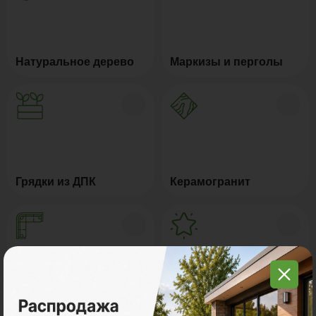
Натуральное дерево
Маркизы и перголы
Грядки из ДПК
Керамогранит
Мебель для террас
Новинки