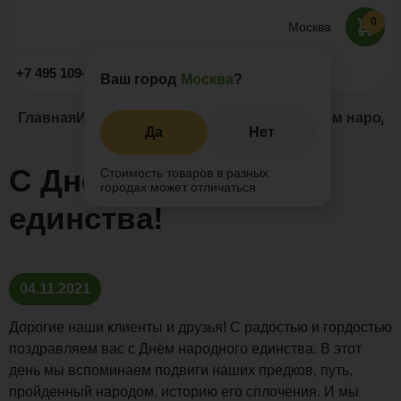
0
Москва
Заказать звонок
+7 495 109-52-09
Ваш город
Москва
?
Главная
Информация
Новости и акции
C Днём народн
Да
Нет
C Днём народного
Стоимость товаров в разных
городах может отличаться
единства!
04.11.2021
Дорогие наши клиенты и друзья! С радостью и гордостью
поздравляем вас с Днём народного единства. В этот
день мы вспоминаем подвиги наших предков, путь,
пройденный народом, историю его сплочения. И мы