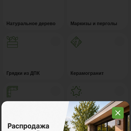
Натуральное дерево
Маркизы и перголы
Грядки из ДПК
Керамогранит
Мебель для террас
Новинки