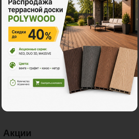
Размер
3м
4м
2
Ед. измерения
пог. м.
м
шт
630 ₽
Цена за
пог. м.:
2
пог. м.
или
0.47
м
Итого заказ
3 пог. м.:
1890 ₽
В корзину
Рассчитать
Акции