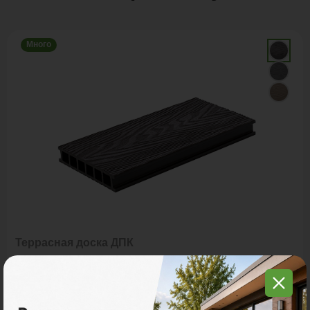
Много
Террасная доска ДПК
POLYWOOD™ DUO 3D
Ударная стойкость:
Средняя