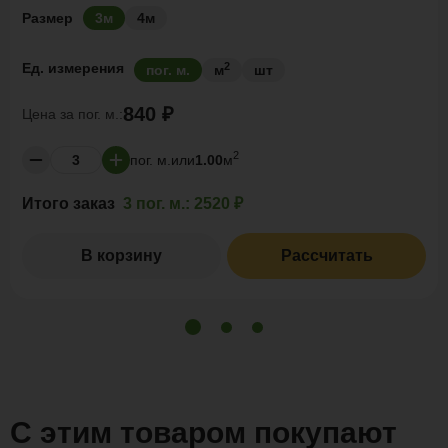
Размер
3м
4м
2
Ед. измерения
пог. м.
м
шт
840 ₽
Цена за
пог. м.:
2
пог. м.
или
1.00
м
Итого заказ
3 пог. м.:
2520 ₽
В корзину
Рассчитать
С этим товаром покупают