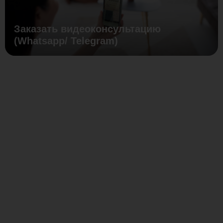
Заказать видеоконсультацию
(Whatsapp/ Telegram)
Монтажная
клипса
применяется