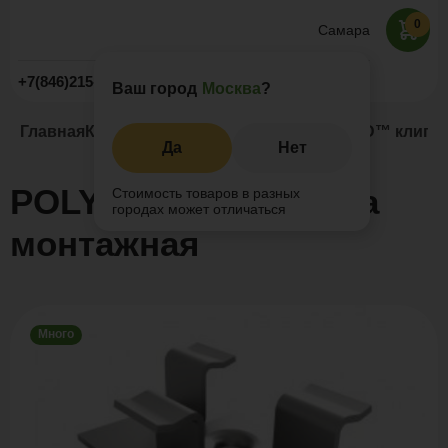
0
Самара
Заказать звонок
+7(846)215-28-78
Ваш город
Москва
?
Главная
Каталог
Комплектующие
POLYWOOD™ клипса
Да
Нет
POLYWOOD™ клипса
Стоимость товаров в разных
городах может отличаться
монтажная
Много