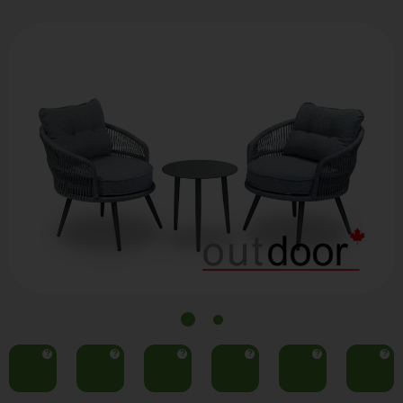
?
?
?
?
?
?