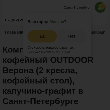
0
Санкт-Петербург
Заказать звонок
+ 7 (812) 209-19-59
Ваш город
Москва
?
Главная
Каталог
Уличная мебель из алюминия
Компле
Да
Нет
Комплект мебели
Стоимость товаров в разных
городах может отличаться
кофейный OUTDOOR
Верона (2 кресла,
кофейный стол),
капучино-графит в
Санкт-Петербурге