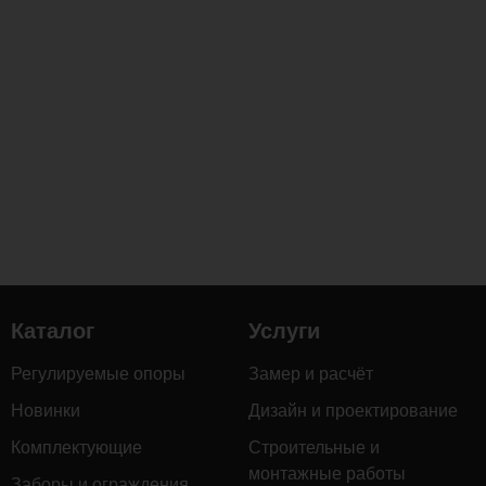
фактурности
и
стиля.
Каркас
из
алюминия
с
порошковым
покрытием
обеспечивает
легкость
Каталог
Услуги
и
устойчивость.
Регулируемые опоры
Замер и расчёт
Мягкие
Новинки
Дизайн и проектирование
комфортные
сиденья
Комплектующие
Строительные и
с
монтажные работы
Заборы и ограждения