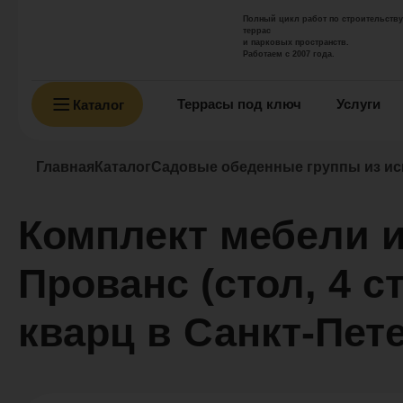
Полный цикл работ по строительству
террас
и парковых пространств.
Работаем с 2007 года.
Террасы под ключ
Услуги
Каталог
Главная
Каталог
Садовые обеденные группы из ис
Комплект мебели 
Прованс (стол, 4 с
кварц в Санкт-Пет