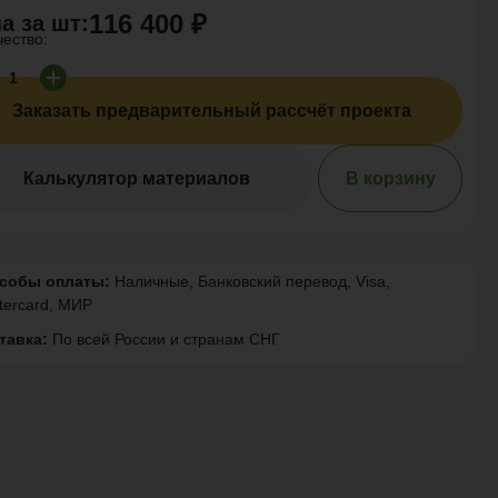
116 400 ₽
а за
шт
:
чество:
Заказать предварительный рассчёт проекта
Калькулятор материалов
В корзину
собы оплаты:
Наличные, Банковский перевод, Visa,
tercard, МИР
тавка:
По всей России и странам СНГ