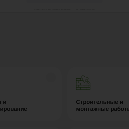
Polywood на карте Москвы — Яндекс Карты
 и
Строительные и
тирование
монтажные работ