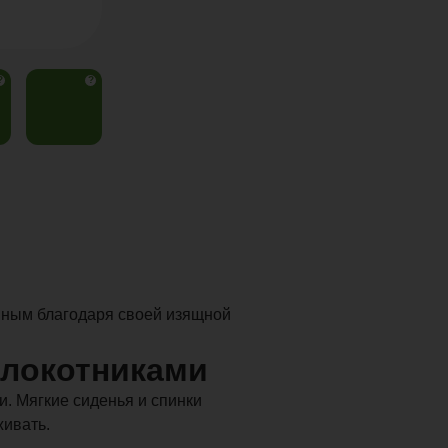
?
?
шным благодаря своей изящной
длокотниками
и. Мягкие сиденья и спинки
живать.