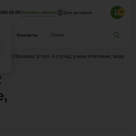
Заказать звонок
 505-52-09
0
Для дилеров
нас
Контакты
OR Прованс (стол, 4 стула), узкое плетение, кварц
R
е,