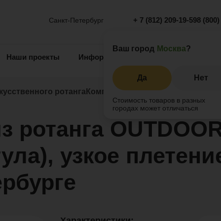
+ 7 (812) 209-19-59
8 (800)
Санкт-Петербург
Ваш город
Москва
?
Наши проекты
Информация
Инжиниринг
О 
Да
Нет
кусственного ротанга
Комплект мебели из ротанга OUTDO
Стоимость товаров в разных
городах может отличаться
из ротанга OUTDOO
тула), узкое плетени
ербурге
Характеристики: